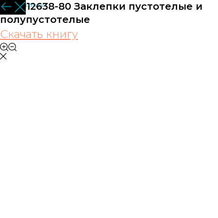
ГОСТ12638-80 Заклепки пустотелые и
Вся литература
полупустотелые
Скачать книгу