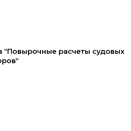
ов "Повырочные расчеты судовых
оров"